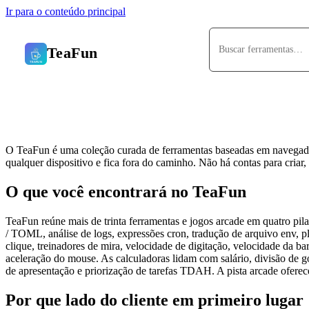
Ir para o conteúdo principal
TeaFun
Sobre o TeaFun
O TeaFun é uma coleção curada de ferramentas baseadas em navegador 
qualquer dispositivo e fica fora do caminho. Não há contas para criar,
O que você encontrará no TeaFun
TeaFun reúne mais de trinta ferramentas e jogos arcade em quatro p
/ TOML, análise de logs, expressões cron, tradução de arquivo env, p
clique, treinadores de mira, velocidade de digitação, velocidade da 
aceleração do mouse. As calculadoras lidam com salário, divisão de go
de apresentação e priorização de tarefas TDAH. A pista arcade ofere
Por que lado do cliente em primeiro lugar