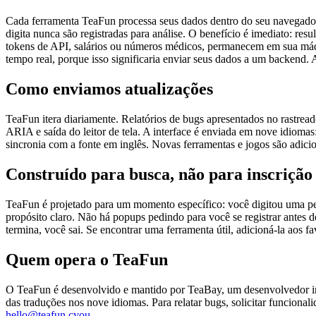
Cada ferramenta TeaFun processa seus dados dentro do seu navegador.
digita nunca são registradas para análise. O benefício é imediato: re
tokens de API, salários ou números médicos, permanecem em sua máq
tempo real, porque isso significaria enviar seus dados a um backend. 
Como enviamos atualizações
TeaFun itera diariamente. Relatórios de bugs apresentados no rastr
ARIA e saída do leitor de tela. A interface é enviada em nove idiomas:
sincronia com a fonte em inglês. Novas ferramentas e jogos são adicio
Construído para busca, não para inscrição
TeaFun é projetado para um momento específico: você digitou uma p
propósito claro. Não há popups pedindo para você se registrar antes d
termina, você sai. Se encontrar uma ferramenta útil, adicioná-la aos 
Quem opera o TeaFun
O TeaFun é desenvolvido e mantido por TeaBay, um desenvolvedor ind
das traduções nos nove idiomas. Para relatar bugs, solicitar funcional
hello@teafun.cyou
.