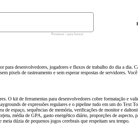
Pressione / para buscar
para desenvolvedores, jogadores e fluxos de trabalho do dia a dia. Cad
 sem pixels de rastreamento e sem esperar respostas de servidores. Você
ilares. O kit de ferramentas para desenvolvedores cobre formatação 
laygrounds de expressões regulares e o pipeline tudo em um do Text To
barra de espaço, sequências de memória, verificações de monitor e dalt
rjeta, média de GPA, gasto energético diário, proporções de aspecto, pl
ce meia dúzia de pequenos jogos cerebrais que respeitam seu tempo.