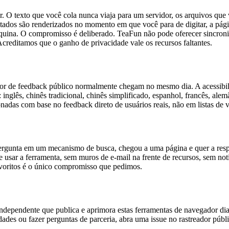
 O texto que você cola nunca viaja para um servidor, os arquivos que 
sultados são renderizados no momento em que você para de digitar, a pág
uina. O compromisso é deliberado. TeaFun não pode oferecer sincroni
Acreditamos que o ganho de privacidade vale os recursos faltantes.
eador de feedback público normalmente chegam no mesmo dia. A acessi
 inglês, chinês tradicional, chinês simplificado, espanhol, francês, ale
nadas com base no feedback direto de usuários reais, não em listas de v
ergunta em um mecanismo de busca, chegou a uma página e quer a res
e usar a ferramenta, sem muros de e-mail na frente de recursos, sem no
favoritos é o único compromisso que pedimos.
ependente que publica e aprimora estas ferramentas de navegador diar
idades ou fazer perguntas de parceria, abra uma issue no rastreador púb