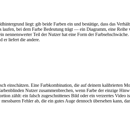
dhintergrund liegt: gib beide Farben ein und bestätige, dass das Verhäl
lles laufen, bei dem Farbe Bedeutung trägt — ein Diagramm, eine Reihe
n ein nennenswerter Teil der Nutzer hat eine Form der Farbsehschwäch
 er liefert die andere.
alsch einschätzen. Eine Farbkombination, die auf deinem kalibrierten M
en farbenblinden Nutzer zusammenbrechen, wenn Farbe der einzige Hinw
ortion zählt: ein falsch zugeschnittenes Bild oder ein verzerrtes Video
ie messbaren Fehler ab, die ein gutes Auge dennoch übersehen kann, dam