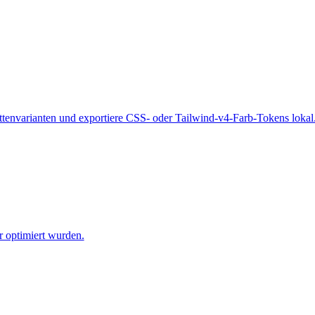
ttenvarianten und exportiere CSS- oder Tailwind-v4-Farb-Tokens lokal
r optimiert wurden.