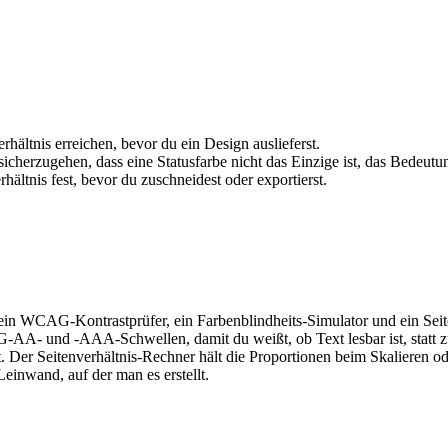
ltnis erreichen, bevor du ein Design auslieferst.
icherzugehen, dass eine Statusfarbe nicht das Einzige ist, das Bedeutun
hältnis fest, bevor du zuschneidest oder exportierst.
: ein WCAG-Kontrastprüfer, ein Farbenblindheits-Simulator und ein Sei
AA- und -AAA-Schwellen, damit du weißt, ob Text lesbar ist, statt zu 
Der Seitenverhältnis-Rechner hält die Proportionen beim Skalieren ode
einwand, auf der man es erstellt.