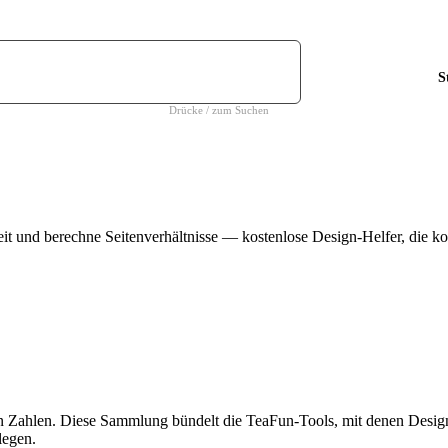
S
Drücke / zum Suchen
t und berechne Seitenverhältnisse — kostenlose Design-Helfer, die ko
igen Zahlen. Diese Sammlung bündelt die TeaFun-Tools, mit denen Design
legen.