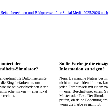
de Seiten berechnen und Bildgroessen fuer Social Media 2025/2026 nach
ioniert der
Sollte Farbe je die einzig
ndheits-Simulator?
Information zu zeigen?
tandardmäßige Daltonisierungs-
Nein. Da manche Nutzer besti
 die Eingabefarben an, um
nicht unterscheiden können, ko
wie sie bei verschiedenen Arten
jeden Farbhinweis mit einem zw
schwäche wirken — alles lokal
— einer Beschriftung, einem S
berechnet.
Muster oder Text. Der Simulator 
prüfen, ob deine Bedeutung erha
wenn die Farbe es nicht tut.