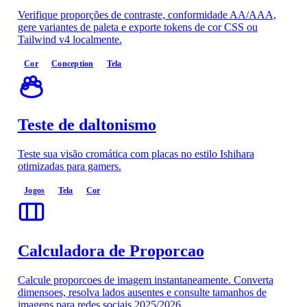
Verifique proporções de contraste, conformidade AA/AAA,
gere variantes de paleta e exporte tokens de cor CSS ou
Tailwind v4 localmente.
Cor
Conception
Tela
Teste de daltonismo
Teste sua visão cromática com placas no estilo Ishihara
otimizadas para gamers.
Jogos
Tela
Cor
Calculadora de Proporcao
Calcule proporcoes de imagem instantaneamente. Converta
dimensoes, resolva lados ausentes e consulte tamanhos de
imagens para redes sociais 2025/2026.