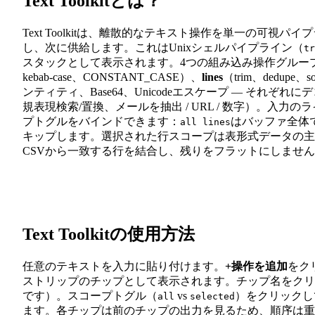
Text Toolkitとは？
Text Toolkitは、離散的なテキスト操作を単一の可
し、次に供給します。これはUnixシェルパイプライン（
tr
スタックとして表示されます。4つの組み込み操作グルー
kebab-case、CONSTANT_CASE）、
lines
（trim、dedupe、sor
ンティティ、Base64、Unicodeエスケープ — それぞ
規表現検索/置換、メールを抽出 / URL / 数字）。
プトグルをバインドできます：
はバッファ全体
all lines
キップします。選択された行スコープは表形式データの主
CSVから一致する行を結合し、残りをフラットにしませ
Text Toolkitの使用方法
任意のテキストを入力に貼り付けます。
+操作を追加
をク
ストリップのチップとして表示されます。チップ名をクリ
です）。スコープトグル（
vs
）をクリックし
all
selected
ます。各チップは前のチップの出力を見るため、順序は重要