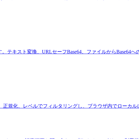
。テキスト変換、URLセーフBase64、ファイルからBase6
を貼り付けて、正規化、レベルでフィルタリングし、ブラウザ内でローカ