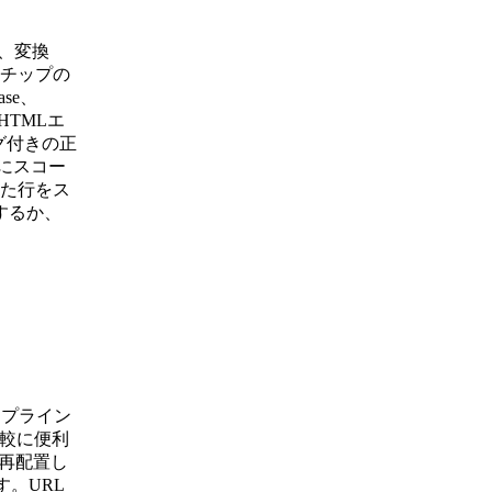
み、変換
チップの
ase、
HTMLエ
グ付きの正
とにスコー
た行をス
するか、
イプライン
比較に便利
再配置し
。URL