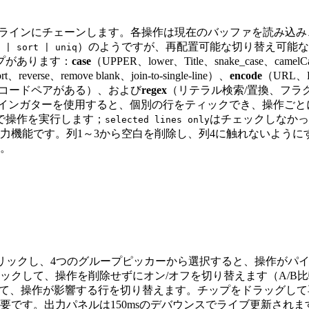
視パイプラインにチェーンします。各操作は現在のバッファを読み込
）のようですが、再配置可能な切り替え可能な
 | sort | uniq
プがあります：
case
（UPPER、lower、Title、snake_case、camelC
t、reverse、remove blank、join-to-single-line）、
encode
（URL、
れにデコードペアがある）、および
regex
（リテラル検索/置換、フラ
入力のラインガターを使用すると、個別の行をティックでき、操作ご
で操作を実行します；
はチェックしなかっ
selected lines only
力機能です。列1～3から空白を削除し、列4に触れないように
ん。
リックし、4つのグループピッカーから選択すると、操作がパ
ックして、操作を削除せずにオン/オフを切り替えます（A/B
て、操作が影響する行を切り替えます。チップをドラッグして
です。出力パネルは150msのデバウンスでライブ更新されます