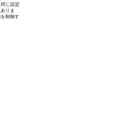
に同じ設定
もありま
期を制御す