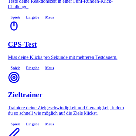
Teste deine Reaktionszeit in einer Fünf-Runden-Klick-
Challenge.
Spiele
Eingabe
Maus
CPS-Test
Miss deine Klicks pro Sekunde mit mehreren Testdauern.
Spiele
Eingabe
Maus
Zieltrainer
Trainiere deine Zielgeschwindigkeit und Genauigkeit, indem
du so schnell wie möglich auf die Ziele klickst.
Spiele
Eingabe
Maus