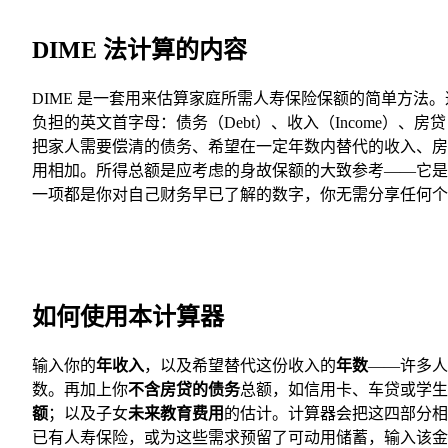
DIME 法计算的内容
DIME 是一套用来估算家庭所需人寿保险保额的简单方法
负担的英文首字母：债务（Debt）、收入（Income）、房贷（Mo
把家人需要偿清的债务、希望在一定年数内替代的收入、房
用相加。所得总额是应考虑的身故保额的大致参考——它是
一项都是你对自己财务早已了解的数字，你无需分享任何个
如何使用本计算器
输入你的
年收入
，以及希望替代这份收入的
年数
——许多人
数。再加上你
不含房贷的债务
总额，如信用卡、车贷或学
额
；以及子女
未来教育费用
的估计。计算器会把这四部分相
已有人寿保险，或为这些需求预留了可动用储蓄，输入该金