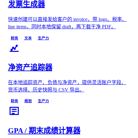
发票生成器
快速创建可以直接发给客户的 invoice，带 logo、税率、
line items，同时本地保留 draft，再下载干净 PDF。
财务
文本
生产力
净资产追踪器
在本地追踪资产、负债与净资产，提供灵活账户字段、
货币选择、历史快照与 CSV 导出。
财务
规划
生产力
GPA / 期末成绩计算器