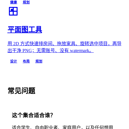
健康
规划
平面图工具
用 2D 方式快速排房间、拖放家具、旋转选中项目，再导
出干净 PNG；无需账号、没有 watermark。
设计
布局
规划
常见问题
这个集合适合谁？
适合学生、自由职业者、家庭用户，以及任何想用