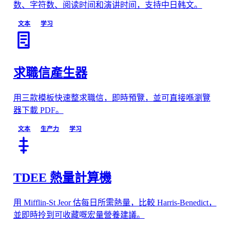
数、字符数、阅读时间和演讲时间，支持中日韩文。
文本
学习
求職信產生器
用三款模板快速整求職信，即時預覽，並可直接喺瀏覽
器下載 PDF。
文本
生产力
学习
TDEE 熱量計算機
用 Mifflin-St Jeor 估每日所需熱量，比較 Harris-Benedict，
並即時拎到可收藏嘅宏量營養建議。