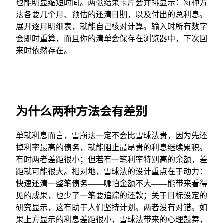
也能明显缩短时间。两张结果卡片会并排显示：每种方
法各要几个月、预估的还清日期，以及付出的总利息。
展开逐月明细表，就能自己核对计算。输入时所有数字
会即时重算，而且你的清单会保存在浏览器中，下次回
来时依然存在。
为什么两种方法会有差别
单就利息而言，雪崩法一定不会比雪球法贵，因为先还
掉利率最高的债务，就能阻止最昂贵的利息继续累积。
有时两者差距很小；但若有一笔利率特别高的余额，差
距就可能很大。相对地，雪球法的设计重点在于动力：
快速还清一整笔债务——哪怕金额不大——能带来看得
见的成果，也少了一笔要追踪的还款；关于目标设定的
研究显示，这有助于人们坚持计划。两者没有对错。如
果上方显示的利息差距很小，雪球法带来的心理鼓舞，