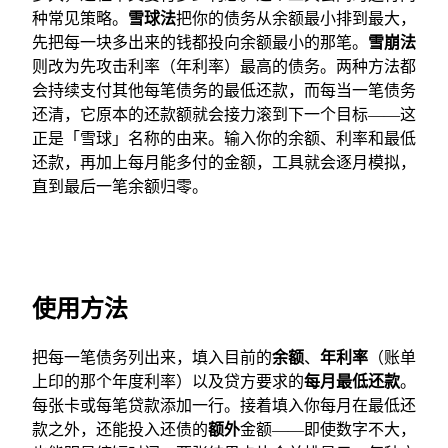
种常见策略。
雪球法
把你的债务从余额最小排到最大，
先把每一块多出来的钱都投向余额最小的那笔。
雪崩法
则改为先攻击利率（年利率）最高的债务。两种方法都
会持续支付其他每笔债务的最低还款，而每当一笔债务
还清，它原本的还款额就会接力滚到下一个目标——这
正是「雪球」名称的由来。输入你的余额、利率和最低
还款，再加上每月能多付的金额，工具就会逐月模拟，
直到最后一笔余额归零。
使用方法
把每一笔债务列出来，填入目前的
余额
、
年利率
（账单
上印的那个年度利率）以及贷方要求的
每月最低还款
。
每张卡或每笔贷款添加一行。接着填入你每月在最低还
款之外，还能投入还债的
额外
金额——即使数字不大，